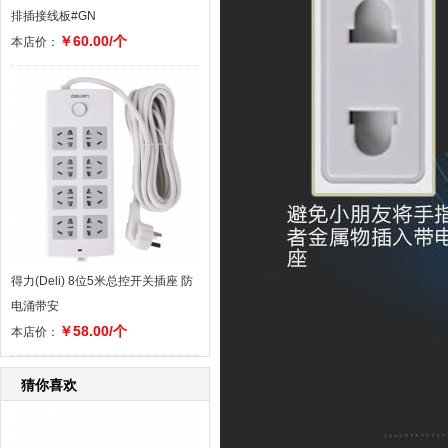
排插接线板#GN
￥60.00/个
本店价：
得力(Deli) 8位5米总控开关插座 防
电涌带安
￥58.00/个
本店价：
猜你喜欢