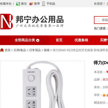
收藏本站
|
微信
微博
手机版
欢迎您！
热门搜索
全部商品分类
首页
优惠集锦
买赠
行业资讯
网站公告
首页
>
日用/食品
>
日常用品
>
插座
>
得力(Deli) 4位3米总控开关插座 防电涌带
得力(D
￥
本店价：
品牌：
得
库存：100
评价：
赠送积分