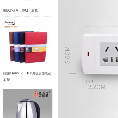
硒鼓加碳粉，墨粉，黑色
前通(Front) B6，100页硬皮面笔记
本 硬