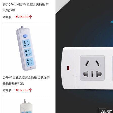
得力(Deli) 4位3米总控开关插座 防
电涌带安
￥35.00/个
本店价：
公牛牌 三孔总控安全插座 过载保护
排插接线板#GN
￥32.00/个
本店价：