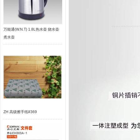
万能通(W.N.T) 1.8L热水壶 烧水壶
煮水壶
ZH 高级擦手纸#369