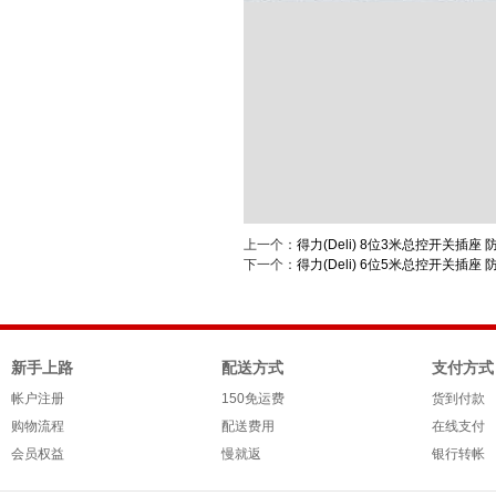
上一个：
得力(Deli) 8位3米总控开关插座
下一个：
得力(Deli) 6位5米总控开关插座
新手上路
配送方式
支付方式
帐户注册
150免运费
货到付款
购物流程
配送费用
在线支付
会员权益
慢就返
银行转帐