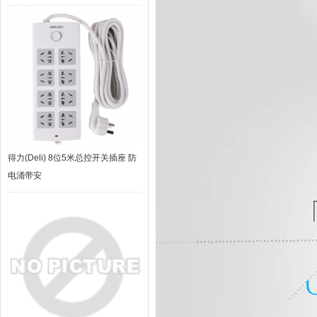
得力(Deli) 8位5米总控开关插座 防
电涌带安