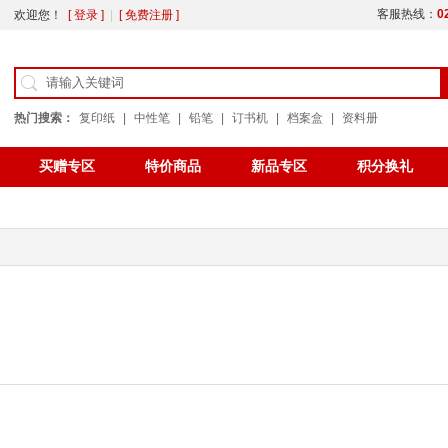
客服热线：
0
欢迎您！
[ 登录 ]
|
[ 免费注册 ]
热门搜索：
复印纸
|
中性笔
|
铅笔
|
订书机
|
档案盒
|
资料册
买赠专区
特价商品
新品专区
积分换礼
公告
办公用纸
色带