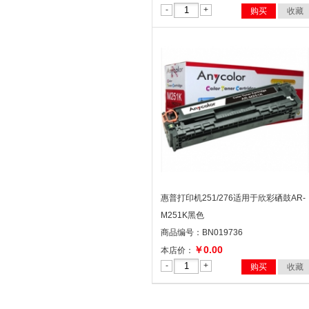
-
+
购买
收藏
惠普打印机251/276适用于欣彩硒鼓AR-
M251K黑色
商品编号：BN019736
￥0.00
本店价：
-
+
购买
收藏