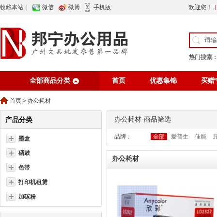
收藏本站
|
微信
微博
手机版
欢迎您！
热门搜索
全部商品分类
首页
优惠集锦
买赠
行业资讯
网站公告
首页
>
办公耗材
办公耗材-商品筛选
产品分类
品牌：
全部
爱普生
佳能
墨盒
硒鼓
办公耗材
色带
打印机租赁
加碳粉