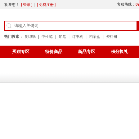
客服热线：
0
欢迎您！
[ 登录 ]
|
[ 免费注册 ]
热门搜索：
复印纸
|
中性笔
|
铅笔
|
订书机
|
档案盒
|
资料册
买赠专区
特价商品
新品专区
积分换礼
公告
办公用纸
色带