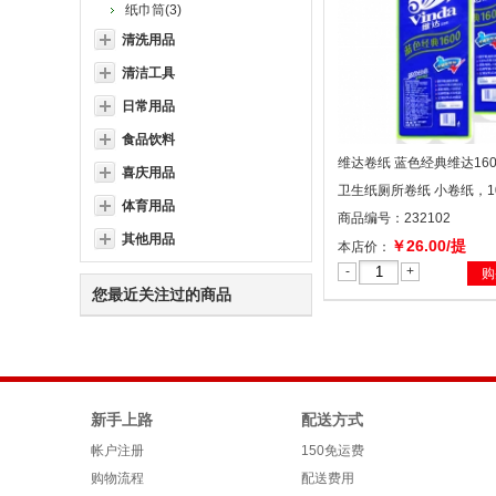
纸巾筒(3)
清洗用品
清洁工具
日常用品
食品饮料
维达卷纸 蓝色经典维达160
喜庆用品
卫生纸厕所卷纸 小卷纸，1
体育用品
商品编号：232102
其他用品
￥26.00/提
本店价：
-
+
购
您最近关注过的商品
新手上路
配送方式
帐户注册
150免运费
购物流程
配送费用