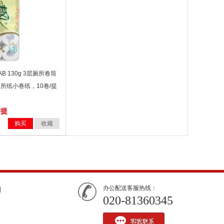
B 130g 3层厕所卷筒
厕所纸小卷纸，10卷/提
6
/提
购买
收藏
办公配送客服热线：
们
020-81360345