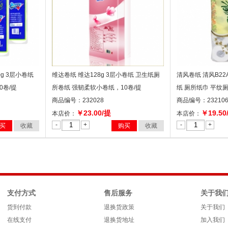
g 3层小卷纸
维达卷纸 维达128g 3层小卷纸 卫生纸厕
清风卷纸 清风B22A
0卷/提
所卷纸 强韧柔软小卷纸，10卷/提
纸 厕所纸巾 平纹
商品编号：232028
商品编号：23210
￥23.00/提
￥19.50
本店价：
本店价：
-
+
-
+
买
收藏
购买
收藏
支付方式
售后服务
关于我
货到付款
退换货政策
关于我们
在线支付
退换货地址
加入我们