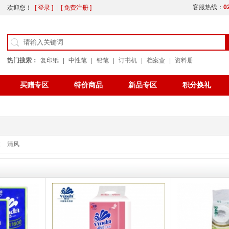
客服热线：
0
欢迎您！
[ 登录 ]
|
[ 免费注册 ]
热门搜索：
复印纸
|
中性笔
|
铅笔
|
订书机
|
档案盒
|
资料册
买赠专区
特价商品
新品专区
积分换礼
公告
办公用纸
色带
达
清风