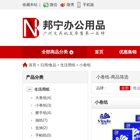
收藏本站
|
微信
微博
手机版
全部商品分类
首页
优惠集锦
行业资讯
网站
首页
>
日用/食品
>
生活用纸
>
小卷纸
小卷纸-商品筛选
产品分类
品牌：
全部
维
生活用纸
大卷纸(4)
小卷纸
小卷纸(3)
擦手纸(4)
抽纸(7)
盒抽(2)
手帕纸(0)