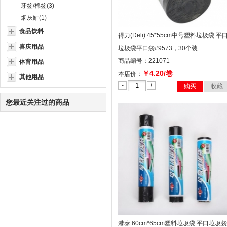
牙签/棉签(3)
烟灰缸(1)
食品饮料
得力(Deli) 45*55cm中号塑料垃圾袋 平
喜庆用品
垃圾袋平口袋#9573，30个装
商品编号：221071
体育用品
￥4.20/卷
本店价：
其他用品
-
+
购买
收藏
您最近关注过的商品
港泰 60cm*65cm塑料垃圾袋 平口垃圾袋