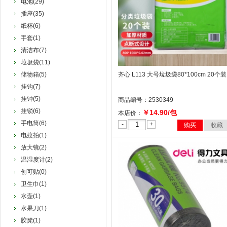
电池(29)
插座(35)
纸杯(6)
手套(1)
清洁布(7)
垃圾袋(11)
储物箱(5)
齐心 L113 大号垃圾袋80*100cm 20个装
挂钩(7)
挂钟(5)
商品编号：2530349
挂锁(6)
￥14.90/包
本店价：
手电筒(6)
-
+
购买
收藏
电蚊拍(1)
放大镜(2)
温湿度计(2)
创可贴(0)
卫生巾(1)
水壶(1)
水果刀(1)
胶凳(1)