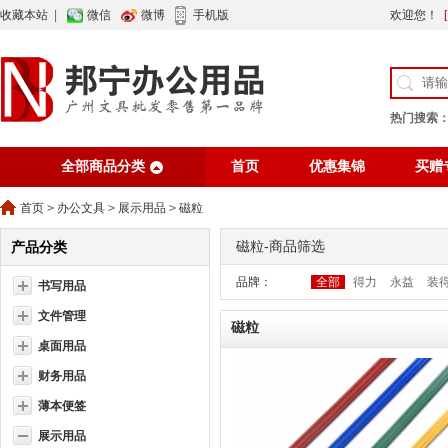
收藏本站
|
微信
微博
手机版
欢迎您！
热门搜索
全部商品分类
首页
优惠集锦
买赠
行业资讯
网站公告
首页
>
办公文具
>
展示用品
>
磁粒
磁粒-商品筛选
产品分类
品牌：
全部
得力
永益
装
书写用品
文件管理
磁粒
桌面用品
财务用品
薄本便签
展示用品