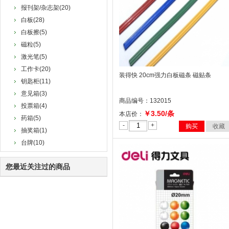
报刊架/杂志架(20)
白板(28)
白板擦(5)
磁粒(5)
激光笔(5)
工作卡(20)
装得快 20cm强力白板磁条 磁贴条
钥匙柜(11)
意见箱(3)
商品编号：132015
投票箱(4)
￥3.50/条
本店价：
药箱(5)
-
+
购买
收藏
抽奖箱(1)
台牌(10)
您最近关注过的商品