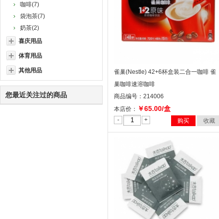
咖啡(7)
袋泡茶(7)
奶茶(2)
喜庆用品
体育用品
其他用品
雀巢(Nestle) 42+6杯盒装二合一咖啡 雀
巢咖啡速溶咖啡
您最近关注过的商品
商品编号：214006
￥65.00/盒
本店价：
-
+
购买
收藏