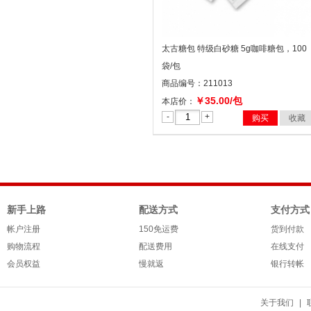
太古糖包 特级白砂糖 5g咖啡糖包，100
袋/包
商品编号：211013
￥35.00/包
本店价：
-
+
购买
收藏
新手上路
配送方式
支付方式
帐户注册
150免运费
货到付款
购物流程
配送费用
在线支付
会员权益
慢就返
银行转帐
关于我们
|