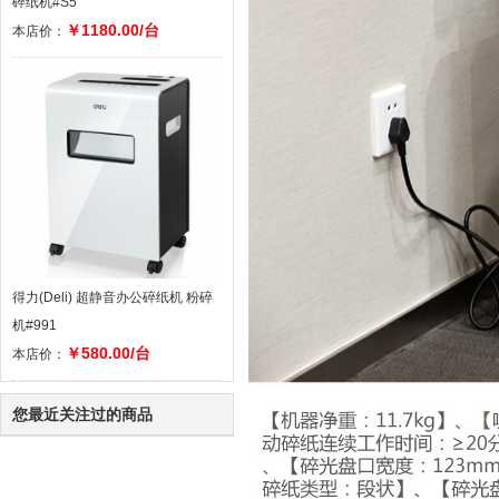
碎纸机#S5
￥1180.00/台
本店价：
得力(Deli) 超静音办公碎纸机 粉碎
机#991
￥580.00/台
本店价：
您最近关注过的商品