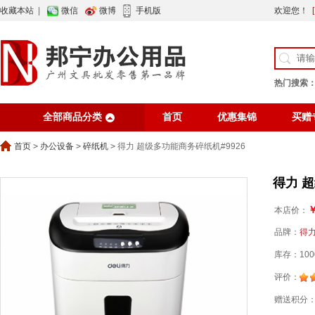
收藏本站
|
微信
微博
手机版
欢迎您！
热门搜索
全部商品分类
首页
优惠集锦
买赠
行业资讯
网站公告
首页
>
办公设备
>
碎纸机
>
得力 超级多功能商务碎纸机#9926
得力 
￥
本店价：
品牌：
得
库存：100
评价：
赠送积分