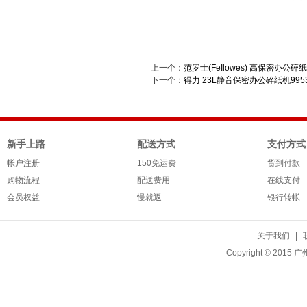
上一个：
范罗士(FeIlowes) 高保密办公碎纸
下一个：
得力 23L静音保密办公碎纸机995
新手上路
配送方式
支付方式
帐户注册
150免运费
货到付款
购物流程
配送费用
在线支付
会员权益
慢就返
银行转帐
关于我们
|
Copyright © 