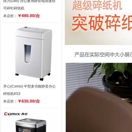
得力(Deli) 办公家用静音电动迷你
可碎钉碎纸机
￥490.00/台
本店价：
齐心(Comix) 中型多功能静音办公
碎纸机#S3
￥630.00/台
本店价：