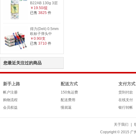
B22AB 130g 3层
￥19.50/提
已售
3825
件
得力(Deli) 0.5mm
欧标子弹头中
￥0.90/支
已售
3710
件
您最近关注过的商品
新手上路
配送方式
支付方式
帐户注册
150免运费
货到付款
购物流程
配送费用
在线支付
会员权益
慢就返
银行转帐
关于我们
|
Copyright © 