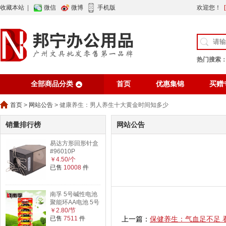
收藏本站
|
微信
微博
手机版
欢迎您！
热门搜索
全部商品分类
首页
优惠集锦
买赠
行业资讯
网站公告
首页
>
网站公告
>
健康养生：男人养生十大黄金时间知多少
销量排行榜
网站公告
易达方形回形针盒
#96010P
￥4.50/个
已售
10008
件
南孚 5号碱性电池
聚能环AA电池 5号
￥2.80/节
已售
7511
件
上一篇：
保健养生：气血足不足