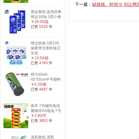
下一篇：
缺锻炼、时间少 别让网
维达卷纸 蓝色经典
维达160g 3层小卷
￥26.00/提
已售
5526
件
维达软抽 3层100
抽柔滑无香软抽卫
生纸
￥13.50/提
已售
4760
件
得力(Deli)
45*55cm中号塑料
￥4.20/卷
已售
4497
件
南孚 7号碱性电池
聚能环AA电池 7号
￥2.80/节
已售
3852
件
清风卷纸 清风